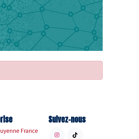
rise
Suivez-nous
uyenne France