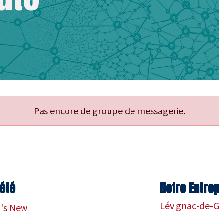
Pas encore de groupe de messagerie.
été
Notre Entrep
Lévignac-de-G
's New