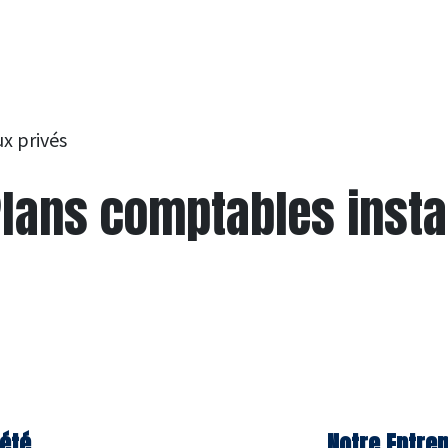
x privés
Plans comptables insta
été
Notre Entrep