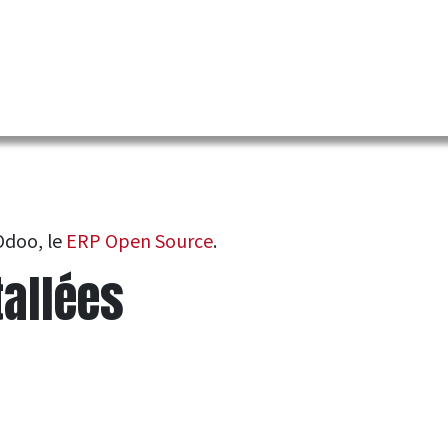
Odoo, le
ERP Open Source
.
tallées