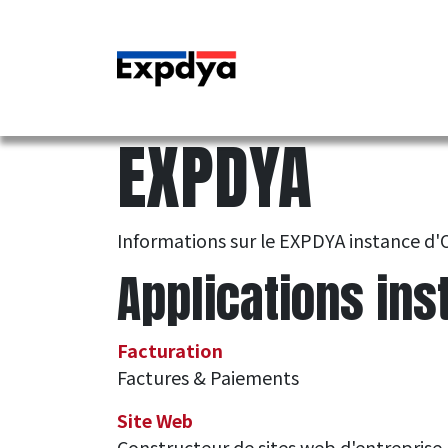
Se rendre au contenu
EXPDYA
Informations sur le EXPDYA instance d'
Applications ins
Facturation
Factures & Paiements
Site Web
Constructeur de sites web d'entreprise