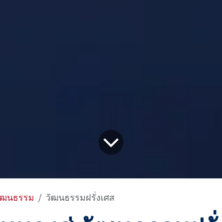
ัฒนธรรม
วัฒนธรรมฝรั่งเศส