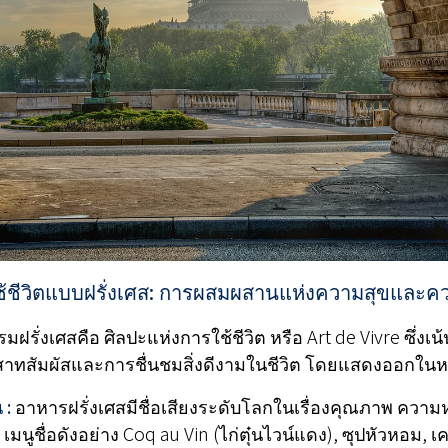
ช้ชีวิตแบบฝรั่งเศส: การผสมผสานแห่งความสุขและ
รั่งเศสคือ ศิลปะแห่งการใช้ชีวิต หรือ Art de Vivre ซึ่งเน
ทสัมผัสและการชื่นชมสิ่งดีงามในชีวิต โดยแสดงออกในหล
 :
อาหารฝรั่งเศสมีชื่อเสียงระดับโลกในเรื่องคุณภาพ คว
มนูชื่อดังอย่าง Coq au Vin (ไก่ตุ๋นไวน์แดง), ซุปหัวหอม