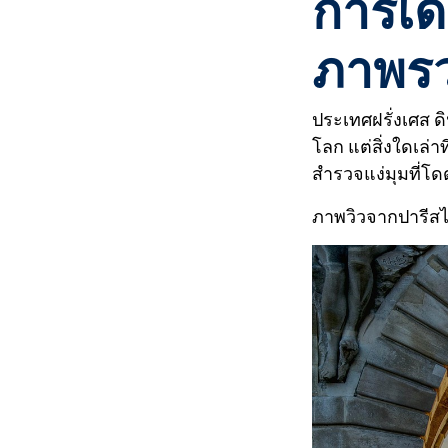
การเดิ
ภาพรว
ประเทศฝรั่งเศส ด
โลก แต่สิ่งใดเล่
สำรวจแง่มุมที่โด
ภาพวิวจากปารีส