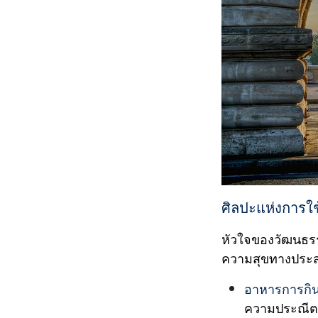
ศิลปะแห่งการใ
หัวใจของวัฒนธรรมฝ
ความสุขทางประสา
อาหารการกิน
ความประณีต เ